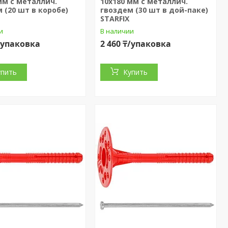
мм с металлич.
10х180 мм с металлич.
 (20 шт в коробе)
гвоздем (30 шт в дой-паке)
STARFIX
и
В наличии
₸/упаковка
2 460 ₸/упаковка
упить
Купить