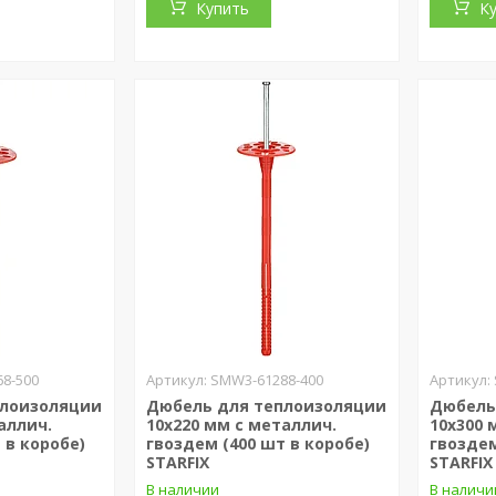
Купить
К
8-500
SMW3-61288-400
плоизоляции
Дюбель для теплоизоляции
Дюбель
аллич.
10х220 мм с металлич.
10х300 
 в коробе)
гвоздем (400 шт в коробе)
гвоздем
STARFIX
STARFIX
В наличии
В наличи