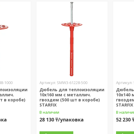
8-1000
SMW3-61228-500
плоизоляции
Дюбель для теплоизоляции
Дюбель
аллич.
10х160 мм с металлич.
10х140 
т в коробе)
гвоздем (500 шт в коробе)
гвоздем
STARFIX
STARFIX
В наличии
В наличи
вка
28 130 ₸/упаковка
52 230