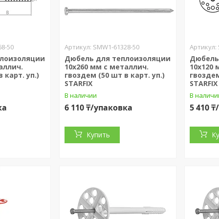
8-50
SMW1-61328-50
плоизоляции
Дюбель для теплоизоляции
Дюбель
аллич.
10х260 мм с металлич.
10х120 
 карт. уп.)
гвоздем (50 шт в карт. уп.)
гвоздем
STARFIX
STARFIX
В наличии
В наличи
ка
6 110 ₸/упаковка
5 410 
Купить
К