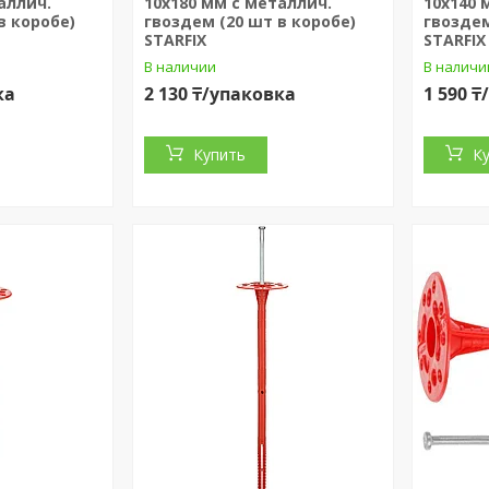
аллич.
10х180 мм с металлич.
10х140 
в коробе)
гвоздем (20 шт в коробе)
гвоздем
STARFIX
STARFIX
В наличии
В наличи
ка
2 130 ₸/упаковка
1 590 
Купить
К