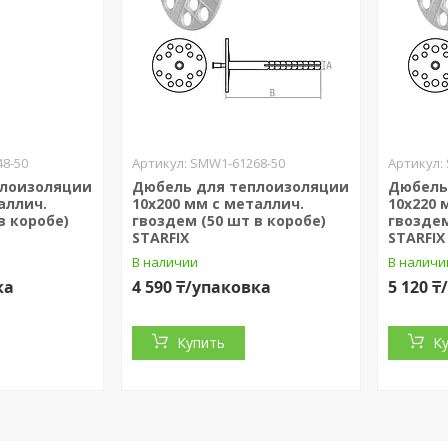
8-50
SMW1-61268-50
плоизоляции
Дюбель для теплоизоляции
Дюбель
аллич.
10х200 мм с металлич.
10х220 
в коробе)
гвоздем (50 шт в коробе)
гвоздем
STARFIX
STARFIX
В наличии
В наличи
ка
4 590 ₸/упаковка
5 120 
Купить
К