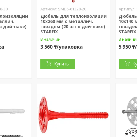
8-30
SMD5-61328-20
плоизоляции
Дюбель для теплоизоляции
Дюбель
аллич.
10х260 мм с металлич.
10х140 
в дой-паке)
гвоздем (20 шт в дой-паке)
гвоздем
STARFIX
STARFIX
В наличии
В наличи
ка
3 560 ₸/упаковка
5 950 
Купить
К