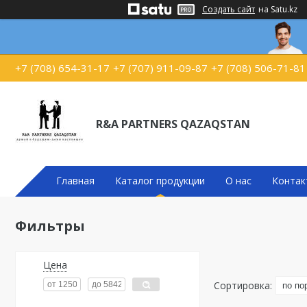
Создать сайт
на Satu.kz
+7 (708) 654-31-17
+7 (707) 911-09-87
+7 (708) 506-71-81
R&A PARTNERS QAZAQSTAN
Главная
Каталог продукции
О нас
Контак
Фильтры
Цена