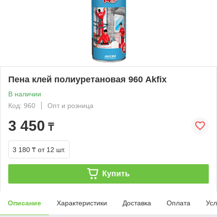
Пена клей полиуретановая 960 Akfix
В наличии
Код: 960
Опт и розница
3 450
₸
3 180 ₸
от 12 шт.
Купить
Описание
Характеристики
Доставка
Оплата
Усл