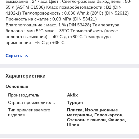
высыхание : 24 часа Цвет : Светло-розовый Выход пены : 50-
55 л (ASTM C1536) Класс пожаробезопасности : B2 (DIN
4102-1) Теплопроводность : 0,036 W/m.k (20°C) (DIN 52612)
Прочность на сжатие : 0,03 MPa (DIN 53421)
Влагопоглощение : макс. 1 % (DIN 53428) Температура
баллона : мин.5°C макс. +35°C Термостойкость (после
полного высыхания) : -40°C до +80°C Температура
применения : +5°C до +35°C
Скрыть
Характеристики
Основные
Производитель
Akfix
Страна производитель
Турция
Тип приклеиваемого
Плитка, Изоляционные
изделия
материалы, Гипсокартон,
Стеновые панели, Фанера,
Шпон