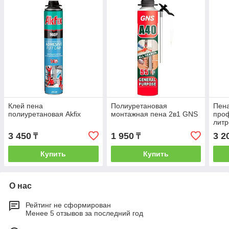
Клей пена
Полиуретановая
Пен
полиуретановая Akfix
монтажная пена 2в1 GNS
про
литр
3 450
1 950
3 2
₸
₸
Купить
Купить
О нас
Рейтинг не сформирован
Менее 5 отзывов за последний год