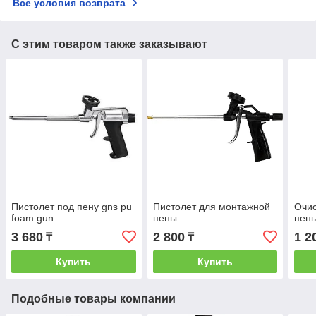
Все условия возврата
С этим товаром также заказывают
Пистолет под пену gns pu
Пистолет для монтажной
Очис
foam gun
пены
пены
3 680
2 800
1 2
₸
₸
Купить
Купить
Подобные товары компании