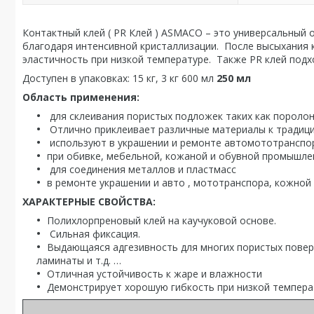
Контактный клей ( PR Клей ) ASMACO – это универсальный
благодаря интенсивной кристаллизации. После высыхания к
эластичность при низкой температуре. Также PR клей подх
Доступен в упаковках: 15 кг, 3 кг
600 мл
250 мл
Область применения:
для склеивания пористых подложек таких как поролон
Отлично приклеивает различные материалы к тради
используют в украшении и ремонте автомототранспо
при обивке, мебельной, кожаной и обувной промышле
для соединения металлов и пластмасс
в ремонте украшении и авто , мототранспора, кожно
ХАРАКТЕРНЫЕ СВОЙСТВА:
Полихлорпреновый клей на каучуковой основе.
Сильная фиксация.
Выдающаяся адгезивность для многих пористых поверхн
ламинаты и т.д. …
Отличная устойчивость к жаре и влажности
Демонстрирует хорошую гибкость при низкой темпера