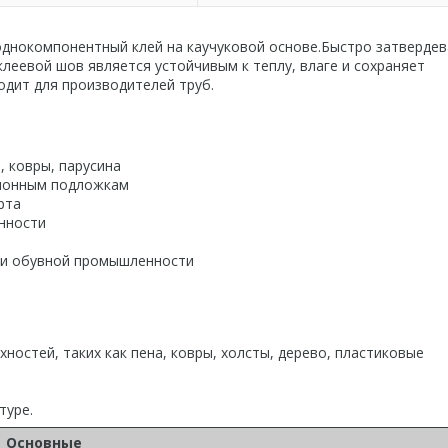
 однокомпонентный клей на каучуковой основе.Быстро затверде
леевой шов является устойчивым к теплу, влаге и сохраняет
одит для производителей труб.
, ковры, парусина
ционным подложкам
рта
нности
й и обувной промышленности
остей, таких как пена, ковры, холсты, дерево, пластиковые
туре.
Основные