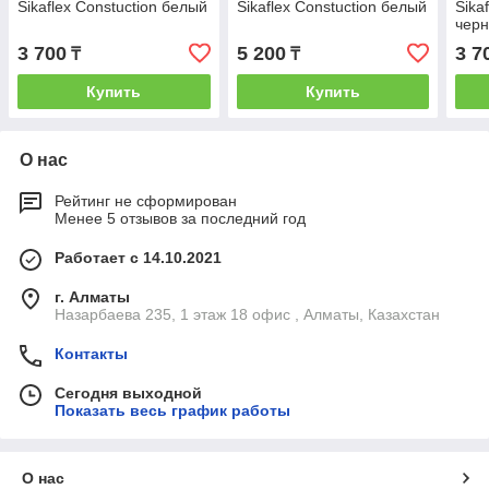
Sikaflex Constuction белый
Sikaflex Constuction белый
Sika
чер
3 700
5 200
3 7
₸
₸
Купить
Купить
О нас
Рейтинг не сформирован
Менее 5 отзывов за последний год
Работает с 14.10.2021
г. Алматы
Назарбаева 235, 1 этаж 18 офис , Алматы, Казахстан
Контакты
Сегодня выходной
Показать весь график работы
О нас