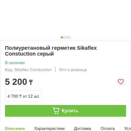
Полиуретановый герметик Sikaflex
Constuction серый
В наличии
Код: Sikaflex Constuction
Опт и розница
5 200
₸
4 700 ₸
от 12 шт.
Купить
Описание
Характеристики
Доставка
Оплата
Усл