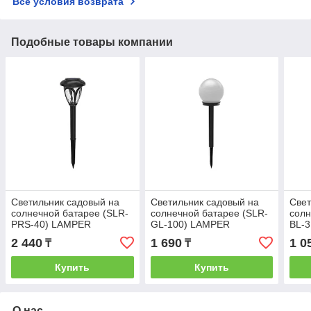
Все условия возврата
Подобные товары компании
Светильник садовый на
Светильник садовый на
Свет
солнечной батарее (SLR-
солнечной батарее (SLR-
солн
PRS-40) LAMPER
GL-100) LAMPER
BL-
2 440
1 690
1 0
₸
₸
Купить
Купить
О нас