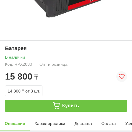
Батарея
В наличии
Код: RPX2030
Опт и розница
15 800
₸
14 300 ₸
от 3 шт.
Купить
Описание
Характеристики
Доставка
Оплата
Усл