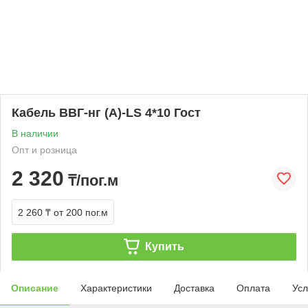
Кабель ВВГ-нг (A)-LS 4*10 Гост
В наличии
Опт и розница
2 320
₸/пог.м
2 260 ₸
от 200 пог.м
Купить
Описание
Характеристики
Доставка
Оплата
Усл