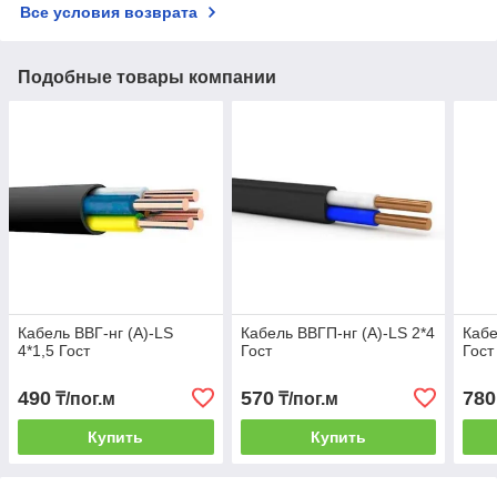
Все условия возврата
Подобные товары компании
Кабель ВВГ-нг (A)-LS
Кабель ВВГП-нг (A)-LS 2*4
Кабе
4*1,5 Гост
Гост
Гост
490
570
780
₸/пог.м
₸/пог.м
Купить
Купить