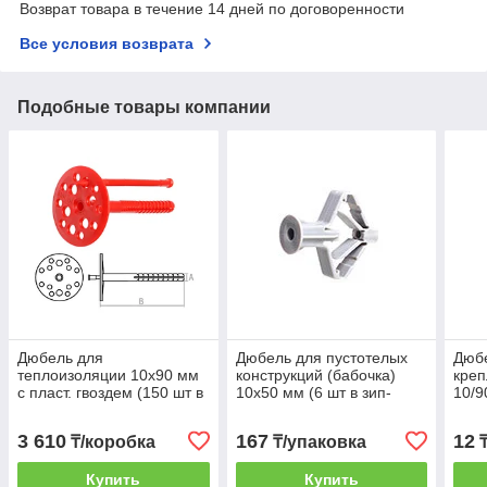
Возврат товара в течение 14 дней по договоренности
Все условия возврата
Подобные товары компании
Дюбель для
Дюбель для пустотелых
Дюбе
теплоизоляции 10х90 мм
конструкций (бабочка)
креп
с пласт. гвоздем (150 шт в
10х50 мм (6 шт в зип-
10/9
коробе) STARFIX
локе) STARFIX
3 610
167
12
₸/коробка
₸/упаковка
Купить
Купить