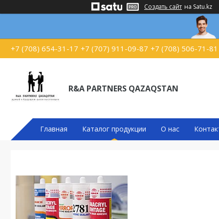
Создать сайт
на Satu.kz
+7 (708) 654-31-17
+7 (707) 911-09-87
+7 (708) 506-71-81
R&A PARTNERS QAZAQSTAN
Главная
Каталог продукции
О нас
Контак