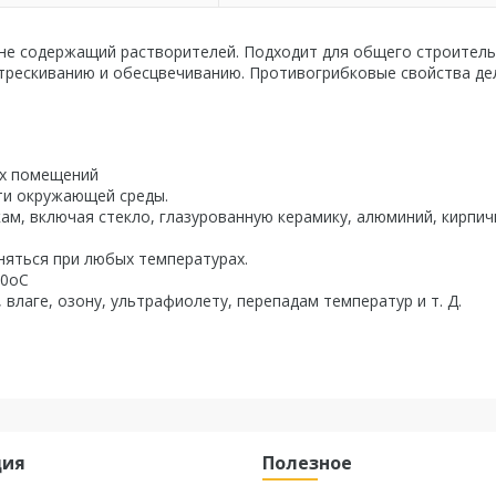
е содержащий растворителей. Подходит для общего строитель
стрескиванию и обесцвечиванию. Противогрибковые свойства д
ых помещений
ти окружающей среды.
м, включая стекло, глазурованную керамику, алюминий, кирпи
няться при любых температурах.
10оC
лаге, озону, ультрафиолету, перепадам температур и т. Д.
ция
Полезное