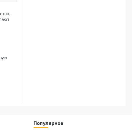
ства.
елают
чную
Популярное