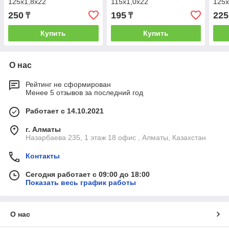
125x1,8x22
115x1,0x22
125x
250
195
225
₸
₸
Купить
Купить
О нас
Рейтинг не сформирован
Менее 5 отзывов за последний год
Работает с 14.10.2021
г. Алматы
Назарбаева 235, 1 этаж 18 офис , Алматы, Казахстан
Контакты
Сегодня работает с 09:00 до 18:00
Показать весь график работы
О нас