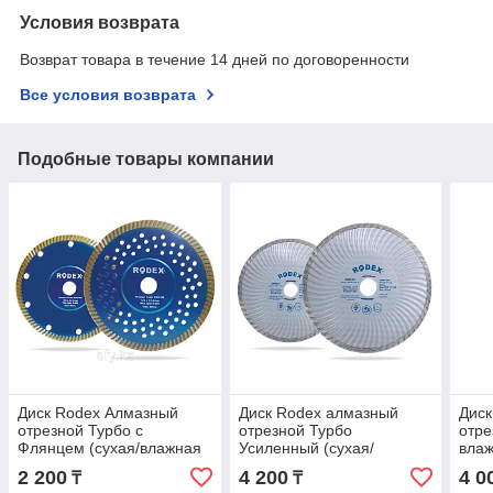
Условия возврата
Возврат товара в течение 14 дней по договоренности
Все условия возврата
Подобные товары компании
Диск Rodex Алмазный
Диск Rodex алмазный
Диск
отрезной Турбо с
отрезной Турбо
отре
Флянцем (сухая/влажная
Усиленный (сухая/
влаж
резка) 125 MM x 22.2 MM
влажная резка) 230 x 2,8
2 200
4 200
4 0
₸
₸