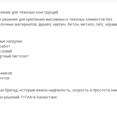
пление для тяжелых конструкций
 решение для крепления массивных и тяжёлых элементов без
очных материалов: дерево, кирпич, бетон, металл, гипс, керам
ные нагрузки
х работ
 условий
дартный пистолет
личников
ментов
х бригад, которым важна надёжность, скорость и простота нан
 решений TYTAN в Казахстане.