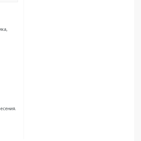
ика,
есения.