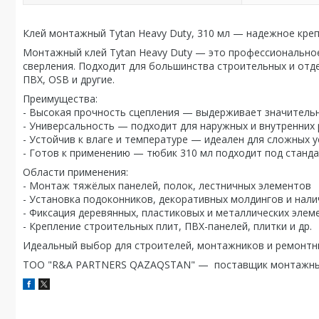
Клей монтажный Tytan Heavy Duty, 310 мл — надежное кре
Монтажный клей Tytan Heavy Duty — это профессиональное
сверления. Подходит для большинства строительных и отдел
ПВХ, OSB и другие.
Преимущества:
- Высокая прочность сцепления — выдерживает значитель
- Универсальность — подходит для наружных и внутренни
- Устойчив к влаге и температуре — идеален для сложных
- Готов к применению — тюбик 310 мл подходит под стан
Области применения:
- Монтаж тяжёлых панелей, полок, лестничных элементов
- Установка подоконников, декоративных молдингов и на
- Фиксация деревянных, пластиковых и металлических эле
- Крепление строительных плит, ПВХ-панелей, плитки и др.
Идеальный выбор для строителей, монтажников и ремонтны
ТОО "R&A PARTNERS QAZAQSTAN" — поставщик монтажных