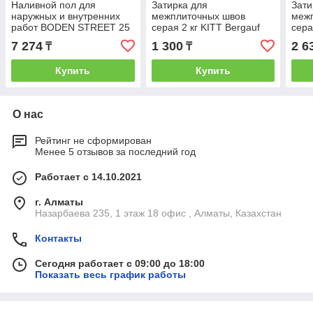
Наливной пол для
Затирка для
Зати
наружных и внутренних
межплиточных швов
меж
работ BODEN STREET 25
серая 2 кг KITT Bergauf
сера
кг Bergauf
7 274
1 300
2 6
₸
₸
Купить
Купить
О нас
Рейтинг не сформирован
Менее 5 отзывов за последний год
Работает с 14.10.2021
г. Алматы
Назарбаева 235, 1 этаж 18 офис , Алматы, Казахстан
Контакты
Сегодня работает с 09:00 до 18:00
Показать весь график работы