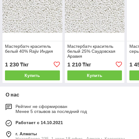
Мастербатч краситель
Мастербатч краситель
Маст
белый 40% Rajiv Индия
белый 25% Саудовская
сер
Аравия
1 230
1 210
1 4
₸/кг
₸/кг
Купить
Купить
О нас
Рейтинг не сформирован
Менее 5 отзывов за последний год
Работает с 14.10.2021
г. Алматы
Назарбаева 235, 1 этаж 18 офис , Алматы, Казахстан