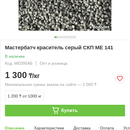
Мастербатч краситель серый СКП МЕ 141
В наличии
Код: МЕ095АБ
Опт и розница
1 300
₸/кг
Минимальная сумма заказа на сайте — 2 000 ₸
1 200 ₸
от 1000 кг
Купить
Описание
Характеристики
Доставка
Оплата
Усл