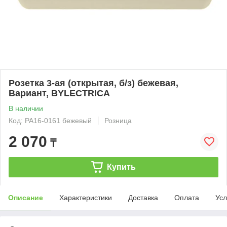
Розетка 3-ая (открытая, б/з) бежевая,
Вариант, BYLECTRICA
В наличии
Код: РА16-0161 бежевый
Розница
2 070
₸
Купить
Описание
Характеристики
Доставка
Оплата
Усл