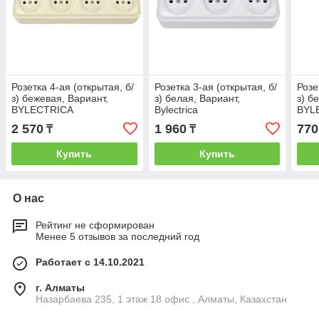
Розетка 4-ая (открытая, б/
Розетка 3-ая (открытая, б/
Розе
з) бежевая, Вариант,
з) белая, Вариант,
з) б
BYLECTRICA
Bylectrica
BYL
2 570
1 960
770
₸
₸
Купить
Купить
О нас
Рейтинг не сформирован
Менее 5 отзывов за последний год
Работает с 14.10.2021
г. Алматы
Назарбаева 235, 1 этаж 18 офис , Алматы, Казахстан