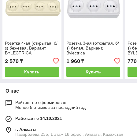
Розетка 4-ая (открытая, б/
Розетка 3-ая (открытая, б/
Розе
з) бежевая, Вариант,
з) белая, Вариант,
з) б
BYLECTRICA
Bylectrica
BYL
2 570
1 960
770
₸
₸
Купить
Купить
О нас
Рейтинг не сформирован
Менее 5 отзывов за последний год
Работает с 14.10.2021
г. Алматы
Назарбаева 235, 1 этаж 18 офис , Алматы, Казахстан