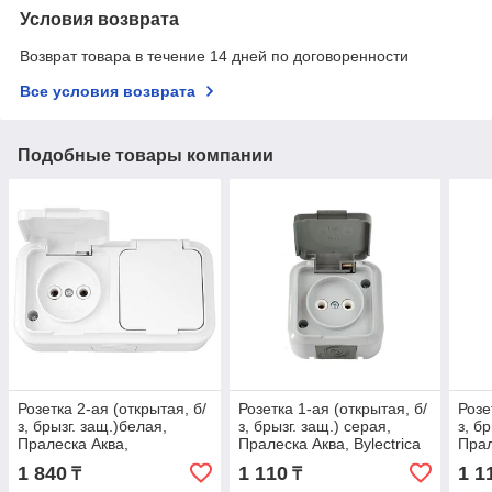
Условия возврата
Возврат товара в течение 14 дней по договоренности
Все условия возврата
Подобные товары компании
Розетка 2-ая (открытая, б/
Розетка 1-ая (открытая, б/
Розе
з, брызг. защ.)белая,
з, брызг. защ.) серая,
з, б
Пралеска Аква,
Пралеска Аква, Bylectrica
Прал
BYLECTRICA
1 840
1 110
1 1
₸
₸