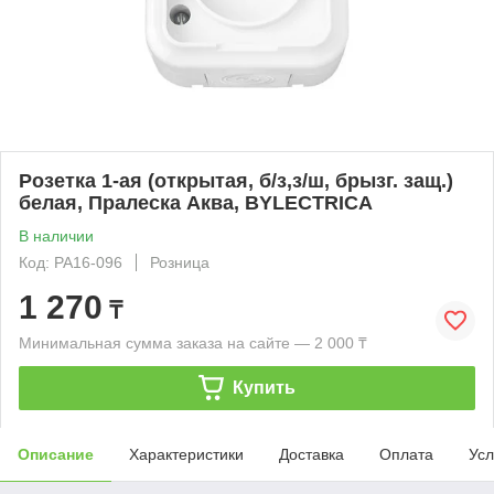
Розетка 1-ая (открытая, б/з,з/ш, брызг. защ.)
белая, Пралеска Аква, BYLECTRICA
В наличии
Код: РА16-096
Розница
1 270
₸
Минимальная сумма заказа на сайте — 2 000 ₸
Купить
Описание
Характеристики
Доставка
Оплата
Усл