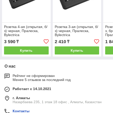
Розетка 4-ая (открытая, б/
Розетка 3-ая (открытая, б/
Розе
з) черная, Пралеска,
з) черная, Пралеска,
з, б
Bylectrica
Bylectrica
Прал
BYL
3 590
2 410
1 8
₸
₸
Купить
Купить
О нас
Рейтинг не сформирован
Менее 5 отзывов за последний год
Работает с 14.10.2021
г. Алматы
Назарбаева 235, 1 этаж 18 офис , Алматы, Казахстан
Контакты