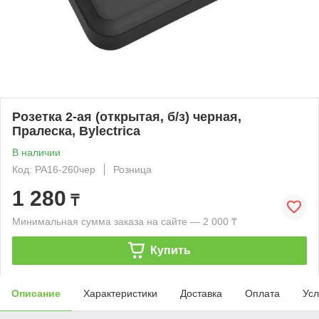
Розетка 2-ая (открытая, б/з) черная,
Пралеска, Bylectrica
В наличии
Код: РА16-260чер
Розница
1 280
₸
Минимальная сумма заказа на сайте — 2 000 ₸
Купить
Описание
Характеристики
Доставка
Оплата
Усл