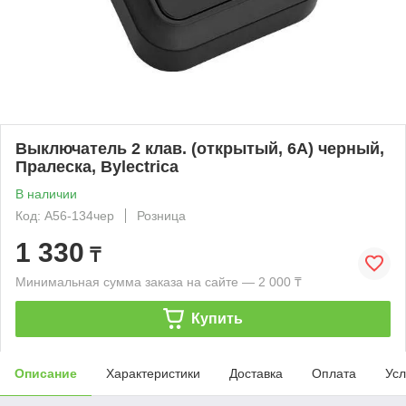
Выключатель 2 клав. (открытый, 6А) черный,
Пралеска, Bylectrica
В наличии
Код: А56-134чер
Розница
1 330
₸
Минимальная сумма заказа на сайте — 2 000 ₸
Купить
Описание
Характеристики
Доставка
Оплата
Усл