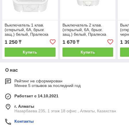
Выключатель 1 клав.
Выключатель 2 клав.
Выкл
(открытый, 6А, брызг.
(открытый, 6А, брызг.
(отк
защ.) белый, Пралеска
защ.) белый, Пралеска
черн
Аква, Bylectrica
Аква, Bylectrica
Bylec
1 250
1 670
1 3
₸
₸
Купить
Купить
О нас
Рейтинг не сформирован
Менее 5 отзывов за последний год
Работает с 14.10.2021
г. Алматы
Назарбаева 235, 1 этаж 18 офис , Алматы, Казахстан
Контакты