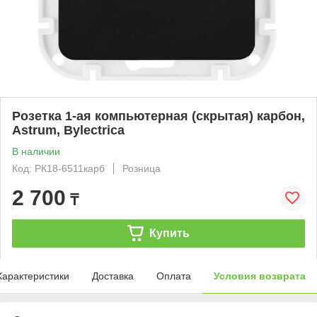
Розетка 1-ая компьютерная (скрытая) карбон,
Astrum, Bylectrica
В наличии
Код: РК18-6511карб
Розница
2 700
₸
Купить
Характеристики
Доставка
Оплата
Условия возврата