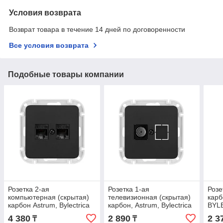
Условия возврата
Возврат товара в течение 14 дней по договоренности
Все условия возврата
Подобные товары компании
Розетка 2-ая
Розетка 1-ая
Розе
компьютерная (скрытая)
телевизионная (скрытая)
карб
карбон Astrum, Bylectrica
карбон, Astrum, Bylectrica
BYL
4 380
2 890
2 3
₸
₸