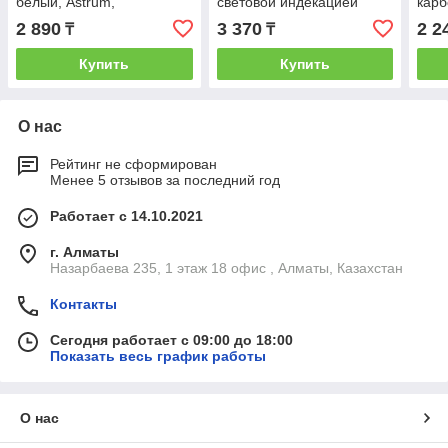
белый, Astrum,
световой индекацией
карб
BYLECTRICA
карбон, Astrum, Bylectrica
2 890
3 370
2 2
₸
₸
Купить
Купить
О нас
Рейтинг не сформирован
Менее 5 отзывов за последний год
Работает с 14.10.2021
г. Алматы
Назарбаева 235, 1 этаж 18 офис , Алматы, Казахстан
Контакты
Сегодня работает с 09:00 до 18:00
Показать весь график работы
О нас