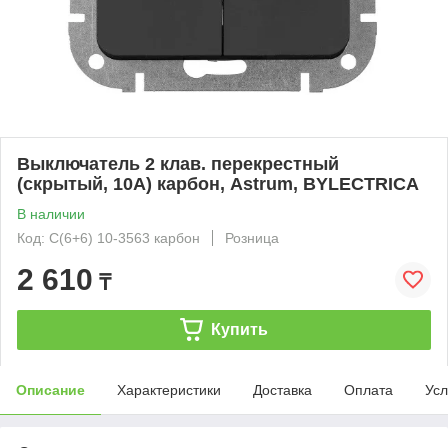
Выключатель 2 клав. перекрестный
(скрытый, 10А) карбон, Astrum, BYLECTRICA
В наличии
Код: С(6+6) 10-3563 карбон
Розница
2 610
₸
Купить
Описание
Характеристики
Доставка
Оплата
Усл