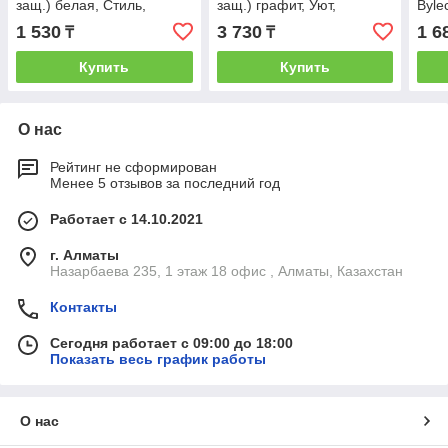
защ.) белая, Стиль,
защ.) графит, Уют,
Bylec
Bylectrica
BYLECTRICA
1 530
3 730
1 6
₸
₸
Купить
Купить
О нас
Рейтинг не сформирован
Менее 5 отзывов за последний год
Работает с 14.10.2021
г. Алматы
Назарбаева 235, 1 этаж 18 офис , Алматы, Казахстан
Контакты
Сегодня работает с 09:00 до 18:00
Показать весь график работы
О нас