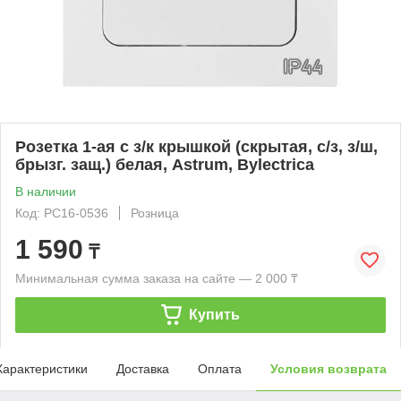
Розетка 1-ая с з/к крышкой (скрытая, с/з, з/ш,
брызг. защ.) белая, Astrum, Bylectrica
В наличии
Код: РС16-0536
Розница
1 590
₸
Минимальная сумма заказа на сайте — 2 000 ₸
Купить
Характеристики
Доставка
Оплата
Условия возврата