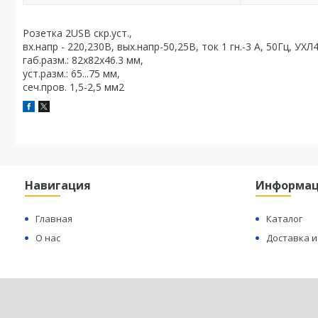
Розетка 2USB скр.уст.,
вх.напр - 220,230В, вых.напр-50,25В, ток 1 гн.-3 А, 50Гц, УХЛ4
габ.разм.: 82х82х46.3 мм,
уст.разм.: 65...75 мм,
сеч.пров. 1,5-2,5 мм2
Навигация
Информа
Главная
Каталог
О нас
Доставка и