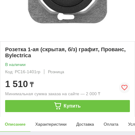
Розетка 1-ая (скрытая, б/з) графит, Прованс,
Bylectrica
В наличии
Код: РС16-1401гр
Розница
1 510
₸
Минимальная сумма заказа на сайте — 2 000 ₸
Купить
Описание
Характеристики
Доставка
Оплата
Усл