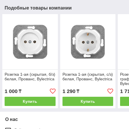
Подобные товары компании
Розетка 1-ая (скрытая, б/з)
Розетка 1-ая (скрытая, с/з)
Розе
белая, Прованс, Bylectrica
белая, Прованс, Bylectrica
граф
Bylec
1 000
1 290
1 7
₸
₸
Купить
Купить
О нас