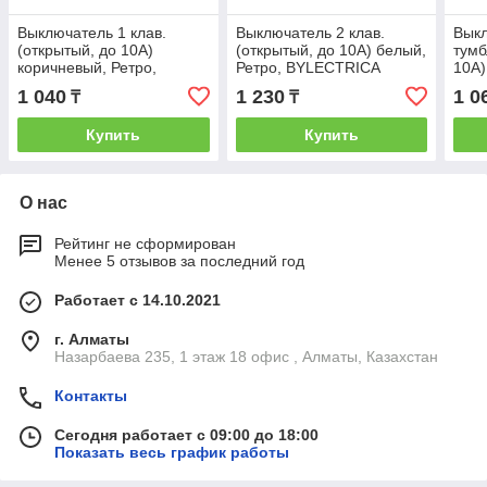
Выключатель 1 клав.
Выключатель 2 клав.
Выкл
(открытый, до 10А)
(открытый, до 10А) белый,
тумб
коричневый, Ретро,
Ретро, BYLECTRICA
10А)
BYLECTRICA
BYL
1 040
1 230
1 0
₸
₸
Купить
Купить
О нас
Рейтинг не сформирован
Менее 5 отзывов за последний год
Работает с 14.10.2021
г. Алматы
Назарбаева 235, 1 этаж 18 офис , Алматы, Казахстан
Контакты
Сегодня работает с 09:00 до 18:00
Показать весь график работы