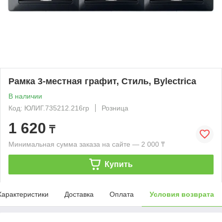
Рамка 3-местная графит, Стиль, Bylectrica
В наличии
Код: ЮЛИГ.735212.216гр
Розница
1 620
₸
Минимальная сумма заказа на сайте — 2 000 ₸
Купить
Характеристики
Доставка
Оплата
Условия возврата