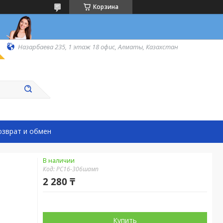
Корзина
Назарбаева 235, 1 этаж 18 офис, Алматы, Казахстан
озврат и обмен
В наличии
Код:
РС16-306шамп
2 280 ₸
Купить