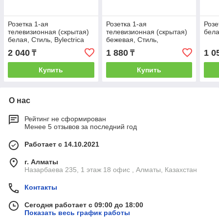
Розетка 1-ая
Розетка 1-ая
Розе
телевизионная (скрытая)
телевизионная (скрытая)
бела
белая, Стиль, Bylectrica
бежевая, Стиль,
BYLECTRICA
2 040
1 880
1 0
₸
₸
Купить
Купить
О нас
Рейтинг не сформирован
Менее 5 отзывов за последний год
Работает с 14.10.2021
г. Алматы
Назарбаева 235, 1 этаж 18 офис , Алматы, Казахстан
Контакты
Сегодня работает с 09:00 до 18:00
Показать весь график работы