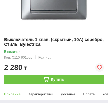
Выключатель 1 клав. (cкрытый, 10А) серебро,
Стиль, Bylectrica
В наличии
Код: С110-801сер
Розница
2 280
₸
Купить
Описание
Характеристики
Доставка
Оплата
Усл