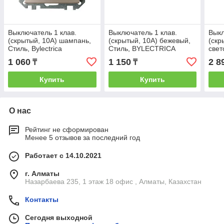
Выключатель 1 клав.
Выключатель 1 клав.
Выкл
(cкрытый, 10А) шампань,
(cкрытый, 10А) бежевый,
(cкр
Стиль, Bylectrica
Стиль, BYLECTRICA
свет
сере
1 060
1 150
2 8
₸
₸
BYL
Купить
Купить
О нас
Рейтинг не сформирован
Менее 5 отзывов за последний год
Работает с 14.10.2021
г. Алматы
Назарбаева 235, 1 этаж 18 офис , Алматы, Казахстан
Контакты
Сегодня выходной