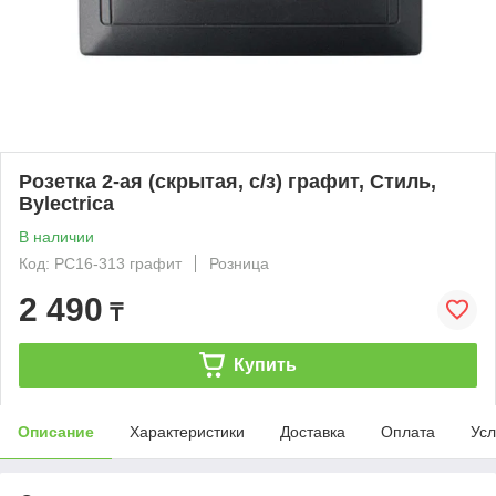
Розетка 2-ая (скрытая, с/з) графит, Стиль,
Bylectrica
В наличии
Код: РС16-313 графит
Розница
2 490
₸
Купить
Описание
Характеристики
Доставка
Оплата
Усл