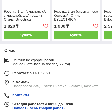
Розетка 1-ая (скрытая, с/з,
Розетка 2-ая (скрытая, с/з)
Розе
с крышкой, з/ш) графит,
бежевый, Стиль,
граф
Стиль, Bylectrica
BYLECTRICA
Bylec
1 820
1 930
2 5
₸
₸
Купить
Купить
О нас
Рейтинг не сформирован
Менее 5 отзывов за последний год
Работает с 14.10.2021
г. Алматы
Назарбаева 235, 1 этаж 18 офис , Алматы, Казахстан
Контакты
Сегодня работает с 09:00 до 18:00
Показать весь график работы