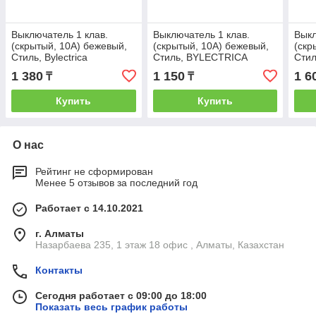
Выключатель 1 клав.
Выключатель 1 клав.
Выкл
(cкрытый, 10А) бежевый,
(cкрытый, 10А) бежевый,
(cкр
Стиль, Bylectrica
Стиль, BYLECTRICA
Стил
1 380
1 150
1 6
₸
₸
Купить
Купить
О нас
Рейтинг не сформирован
Менее 5 отзывов за последний год
Работает с 14.10.2021
г. Алматы
Назарбаева 235, 1 этаж 18 офис , Алматы, Казахстан
Контакты
Сегодня работает с 09:00 до 18:00
Показать весь график работы