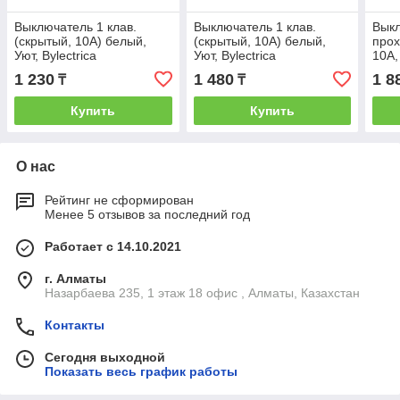
Выключатель 1 клав.
Выключатель 1 клав.
Выкл
(cкрытый, 10А) белый,
(cкрытый, 10А) белый,
прох
Уют, Bylectrica
Уют, Bylectrica
10А,
Прал
1 230
1 480
1 8
₸
₸
BYL
Купить
Купить
О нас
Рейтинг не сформирован
Менее 5 отзывов за последний год
Работает с 14.10.2021
г. Алматы
Назарбаева 235, 1 этаж 18 офис , Алматы, Казахстан
Контакты
Сегодня выходной
Показать весь график работы