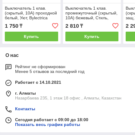
Выключатель 1 клав.
Выключатель 1 клав.
Выкл
(скрытый, 10А) проходной
промежуточный (скрытый,
(cкр
белый, Уют, Bylectrica
10А) бежевый, Стиль,
защ.
Bylectrica
Bylec
1 750
2 810
2 2
₸
₸
Купить
Купить
О нас
Рейтинг не сформирован
Менее 5 отзывов за последний год
Работает с 14.10.2021
г. Алматы
Назарбаева 235, 1 этаж 18 офис , Алматы, Казахстан
Контакты
Сегодня работает с 09:00 до 18:00
Показать весь график работы