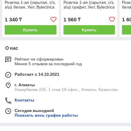
Розетка 1-ая (скрытая, с/з,
Розетка 1-ая (скрытая, с/з,
Розе
з/ш) белая, Уют, Bylectrica
з/ш) графит, Уют, Bylectrica
бела
1 340
1 560
1 6
₸
₸
Купить
Купить
О нас
Рейтинг не сформирован
Менее 5 отзывов за последний год
Работает с 14.10.2021
г. Алматы
Назарбаева 235, 1 этаж 18 офис , Алматы, Казахстан
Контакты
Сегодня выходной
Показать весь график работы