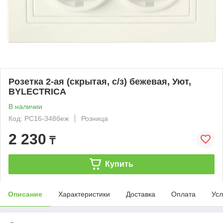
Розетка 2-ая (скрытая, с/з) бежевая, Уют,
BYLECTRICA
В наличии
Код: РС16-348беж
Розница
2 230
₸
Купить
Описание
Характеристики
Доставка
Оплата
Усл