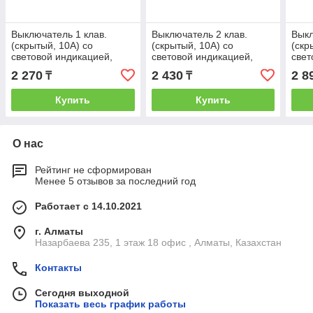
Выключатель 1 клав.
Выключатель 2 клав.
Выкл
(cкрытый, 10А) со
(cкрытый, 10А) со
(cкр
световой индикацией,
световой индикацией,
свет
бежевый, Стиль,
белый, Уют, BYLECTRICA
сере
2 270
2 430
2 8
₸
₸
BYLECTRICA
BYL
Купить
Купить
О нас
Рейтинг не сформирован
Менее 5 отзывов за последний год
Работает с 14.10.2021
г. Алматы
Назарбаева 235, 1 этаж 18 офис , Алматы, Казахстан
Контакты
Сегодня выходной
Показать весь график работы