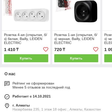
Розетка 4-ая (открытая, б/
Розетка 1-ая (открытая, б/
Розе
з) белая, Bailly, LEIDEN
з) черная, Bailly, LEIDEN
з) ч
ELECTRIC
ELECTRIC
ELE
1 410
720
1 0
₸
₸
Купить
Купить
О нас
Рейтинг не сформирован
Менее 5 отзывов за последний год
Работает с 14.10.2021
г. Алматы
Назарбаева 235, 1 этаж 18 офис , Алматы, Казахстан