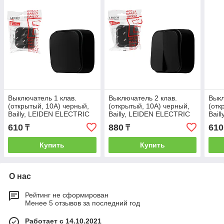
Выключатель 1 клав.
Выключатель 2 клав.
Выкл
(открытый, 10А) черный,
(открытый, 10А) черный,
(отк
Bailly, LEIDEN ELECTRIC
Bailly, LEIDEN ELECTRIC
Bail
610
880
610
₸
₸
Купить
Купить
О нас
Рейтинг не сформирован
Менее 5 отзывов за последний год
Работает с 14.10.2021