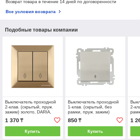
Возврат товара в течение 14 дней по договоренности
Все условия возврата
Подобные товары компании
Выключатель проходной
Выключатель проходной
Вык
2-клав. (скрытый, пруж.
1-клав. (скрытый, без
2-кл
зажим) золото, DARIA,
рамки, пруж. зажим)
рамк
MUTLUSAN
титан, DARIA, MUTLUSAN
DAR
1 370
850
1 2
₸
₸
Купить
Купить