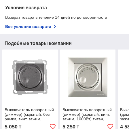
Условия возврата
Возврат товара в течение 14 дней по договоренности
Все условия возврата
Подобные товары компании
Выключатель поворотный
Выключатель поворотный
Вык
(диммер) (скрытый, без
(диммер) (скрытый, винт.
(дим
рамки, винт. зажим,
зажим, 1000Вт) титан,
зажи
1000Вт) дымчатый,
DARIA, MUTLUSAN
DAR
5 050
5 250
4 5
₸
₸
DARIA, MUTLUSAN