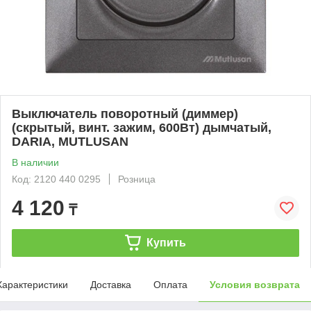
Выключатель поворотный (диммер)
(скрытый, винт. зажим, 600Вт) дымчатый,
DARIA, MUTLUSAN
В наличии
Код: 2120 440 0295
Розница
4 120
₸
Купить
Характеристики
Доставка
Оплата
Условия возврата