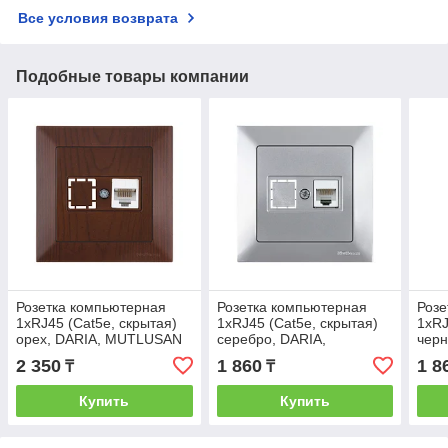
Все условия возврата
Подобные товары компании
Розетка компьютерная
Розетка компьютерная
Розе
1xRJ45 (Cat5e, скрытая)
1xRJ45 (Cat5e, скрытая)
1xRJ
орех, DARIA, MUTLUSAN
серебро, DARIA,
черн
MUTLUSAN
MUT
2 350
1 860
1 8
₸
₸
Купить
Купить