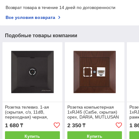
Возврат товара в течение 14 дней по договоренности
Все условия возврата
Подобные товары компании
Розетка телевиз. 1-ая
Розетка компьютерная
Розе
(скрытая, с/з, 11dB,
1xRJ45 (Cat5e, скрытая)
1xRJ
переходная) черная,
орех, DARIA, MUTLUSAN
рамк
DARIA, MUTLUSAN
MUT
1 680
2 350
1 8
₸
₸
Купить
Купить