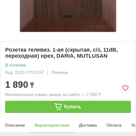
Розетка телевиз. 1-ая (скрытая, с/з, 11dB,
переходная) орех, DARIA, MUTLUSAN
В наличии
Код: 2120 170 0157
Розница
1 890
₸
Минимальная сумма заказа на сайте — 2 000 ₸
Купить
Описание
Характеристики
Доставка
Оплата
Ус