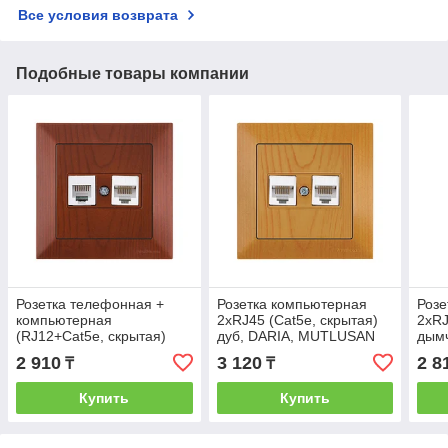
Все условия возврата
Подобные товары компании
Розетка телефонная +
Розетка компьютерная
Розе
компьютерная
2xRJ45 (Cat5e, скрытая)
2xRJ
(RJ12+Cat5e, скрытая)
дуб, DARIA, MUTLUSAN
дымч
вишня, DARIA,
MUT
2 910
3 120
2 8
₸
₸
MUTLUSAN
Купить
Купить