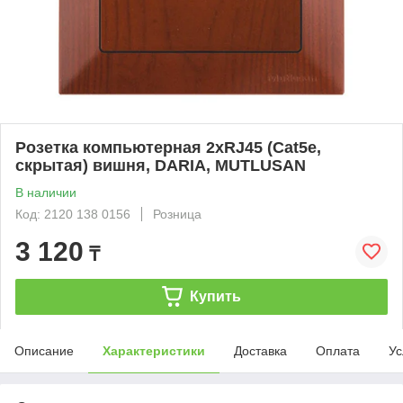
Розетка компьютерная 2xRJ45 (Cat5e,
скрытая) вишня, DARIA, MUTLUSAN
В наличии
Код: 2120 138 0156
Розница
3 120
₸
Купить
Описание
Характеристики
Доставка
Оплата
Ус