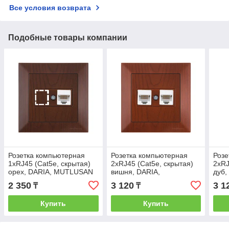
Все условия возврата
Подобные товары компании
Розетка компьютерная
Розетка компьютерная
Розе
1xRJ45 (Cat5e, скрытая)
2xRJ45 (Cat5e, скрытая)
2xRJ
орех, DARIA, MUTLUSAN
вишня, DARIA,
дуб
MUTLUSAN
2 350
3 120
3 1
₸
₸
Купить
Купить