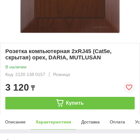
Розетка компьютерная 2xRJ45 (Cat5e,
скрытая) орех, DARIA, MUTLUSAN
В наличии
Код: 2120 138 0157
Розница
3 120
₸
Купить
Описание
Характеристики
Доставка
Оплата
Ус