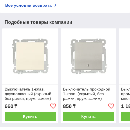
Все условия возврата
Подобные товары компании
Выключатель 1-клав.
Выключатель проходной
Вык
двухполюсный (скрытый,
1-клав. (скрытый, без
про
без рамки, пруж. зажим)
рамки, пруж. зажим)
мно
кремовый, DARIA,
титан, DARIA, MUTLUSAN
(скр
660
850
1 1
₸
₸
MUTLUSAN
пруж
DAR
Купить
Купить