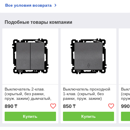
Все условия возврата
Подобные товары компании
Выключатель 2-клав.
Выключатель проходной
Выкл
(скрытый, без рамки,
1-клав. (скрытый, без
(скр
пруж. зажим) дымчатый,
рамки, пруж. зажим)
пруж
DARIA, MUTLUSAN
дымчатый, DARIA,
DAR
890
850
990
₸
₸
MUTLUSAN
Купить
Купить