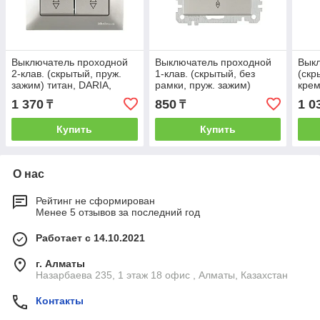
Выключатель проходной
Выключатель проходной
Выкл
2-клав. (скрытый, пруж.
1-клав. (скрытый, без
(скр
зажим) титан, DARIA,
рамки, пруж. зажим)
крем
MUTLUSAN
титан, DARIA, MUTLUSAN
MUT
1 370
850
1 0
₸
₸
Купить
Купить
О нас
Рейтинг не сформирован
Менее 5 отзывов за последний год
Работает с 14.10.2021
г. Алматы
Назарбаева 235, 1 этаж 18 офис , Алматы, Казахстан
Контакты