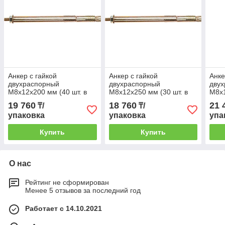
Анкер с гайкой
Анкер с гайкой
Анке
двухраспорный
двухраспорный
дву
М8х12х200 мм (40 шт. в
М8х12х250 мм (30 шт. в
М8х1
карт. уп.) STARFIX
карт. уп.) STARFIX
карт
19 760
18 760
21 
₸/
₸/
упаковка
упаковка
упа
Купить
Купить
О нас
Рейтинг не сформирован
Менее 5 отзывов за последний год
Работает с 14.10.2021