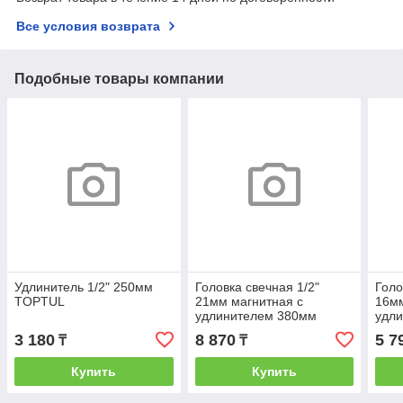
Все условия возврата
Подобные товары компании
Удлинитель 1/2" 250мм
Головка свечная 1/2"
Голо
TOPTUL
21мм магнитная с
16мм
удлинителем 380мм
удл
TOPTUL
TOP
3 180
8 870
5 7
₸
₸
Купить
Купить