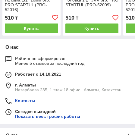
PRO STARTUL (PRO-
STARTUL (PRO-52009)
PRO
52016)
5201
510
510
510
₸
₸
Купить
Купить
О нас
Рейтинг не сформирован
Менее 5 отзывов за последний год
Работает с 14.10.2021
г. Алматы
Назарбаева 235, 1 этаж 18 офис , Алматы, Казахстан
Контакты
Сегодня выходной
Показать весь график работы
О нас