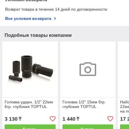
Возврат товара в течение 14 дней по договоренности
Все условия возврата
Подобные товары компании
Головка ударн. 1/2" 22мм
Головка 1/2" 15мм 6гр.
Набо
6гр. глубокая TOPTUL
глубокая TOPTUL
22мм
на 
3 130
1 440
17 
₸
₸
Купить
Купить