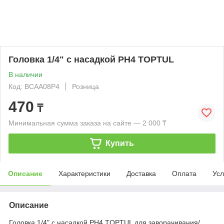
Головка 1/4" с насадкой PH4 TOPTUL
В наличии
Код: BCAA08P4
Розница
470
₸
Минимальная сумма заказа на сайте — 2 000 ₸
Купить
Описание
Характеристики
Доставка
Оплата
Усл
Описание
Головка 1/4" с насадкой PH4 TOPTUL для заворачивания/